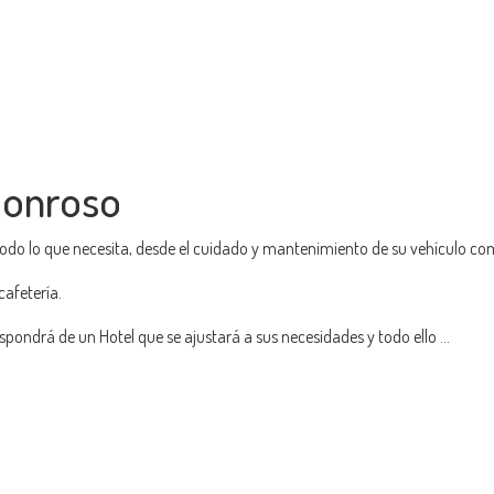
Honroso
todo lo que necesita, desde el cuidado y mantenimiento de su vehículo c
afetería.
pondrá de un Hotel que se ajustará a sus necesidades y todo ello ...