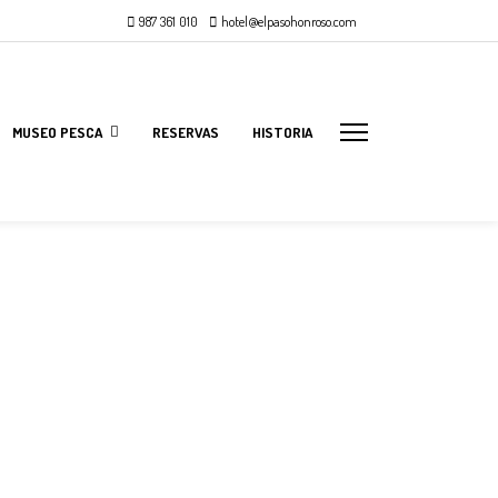
987 361 010
hotel@elpasohonroso.com
MUSEO PESCA
RESERVAS
HISTORIA