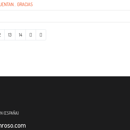
UENTAN... GRACIAS
2
13
14
ÓN (ESPAÑA)
nroso.com