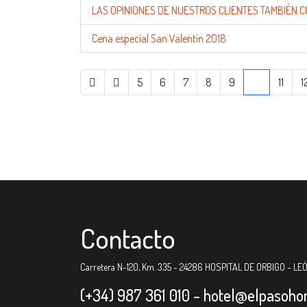
LAS OPINIONES DE NUESTROS CLIENTES TAMBIÉN C
Cena especial San Valentín 2018
5
6
7
8
9
10
11
1
Contacto
Carretera N-120, Km. 335 - 24286 HOSPITAL DE ORBIGO - LE
(+34) 987 361 010 -
hotel@elpasoho