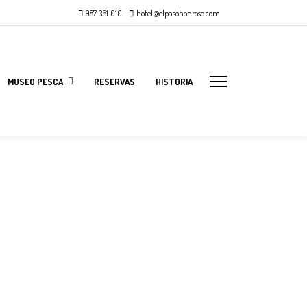
987 361 010
hotel@elpasohonroso.com
MUSEO PESCA
RESERVAS
HISTORIA