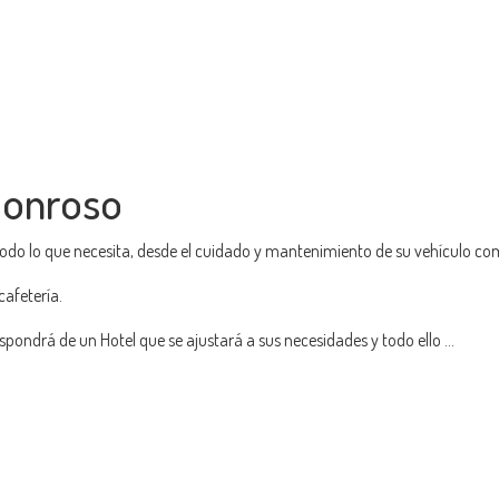
Honroso
todo lo que necesita, desde el cuidado y mantenimiento de su vehículo c
afetería.
pondrá de un Hotel que se ajustará a sus necesidades y todo ello ...