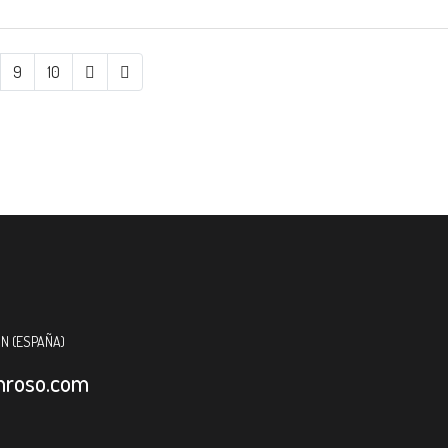
9
10
ÓN (ESPAÑA)
nroso.com