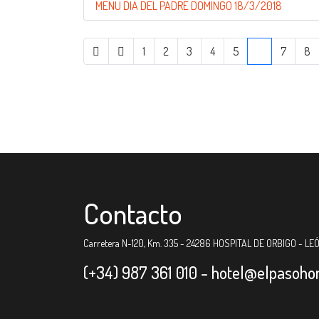
MENU DIA DEL PADRE DOMINGO 18/3/2018
1
2
3
4
5
6
7
8
Contacto
Carretera N-120, Km. 335 - 24286 HOSPITAL DE ORBIGO - LE
(+34) 987 361 010 -
hotel@elpasoho