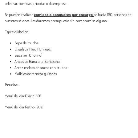
celebrar comidas privadas o de empresa.
Se pueden realizar
comidas o banquetes por encargo
de hasta 150 personas en
nuestros salones. Les daremos presupuesto sin compromiso alguno.
Especialidad en:
Sopa de trucha.
Ensalada Paso Honroso.
Bacalao "O Forno"
Ancas de Rana a la Bañezana
Arroz meloso de ancas con trucha
Mollejas de ternera guisadas
Precios:
Menú del día Diario: 13€
Menú del día Festivo: 20€