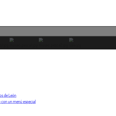
ros de León
go con un menú especial