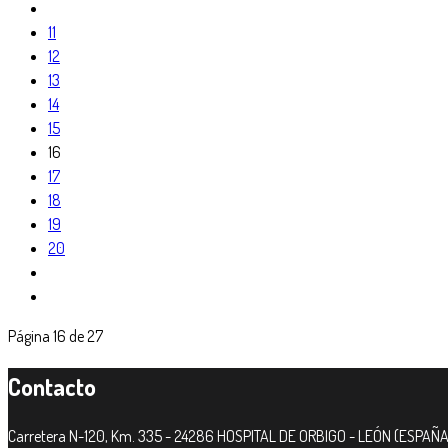
11
12
13
14
15
16
17
18
19
20
Página 16 de 27
Contacto
Carretera N-120, Km. 335 - 24286 HOSPITAL DE ORBIGO - LEÓN (ESPAÑA