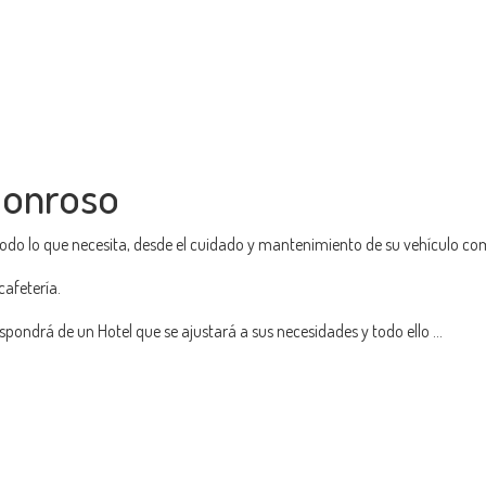
Honroso
todo lo que necesita, desde el cuidado y mantenimiento de su vehículo c
afetería.
pondrá de un Hotel que se ajustará a sus necesidades y todo ello ...