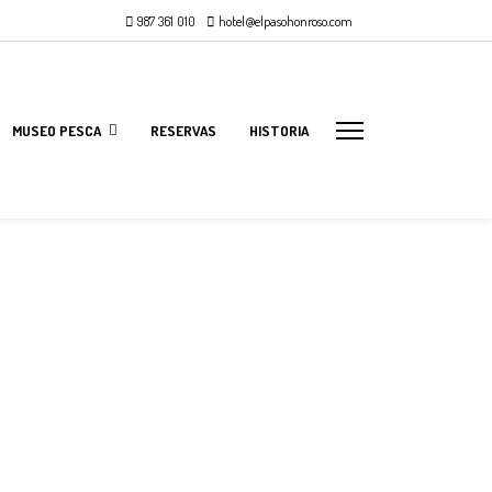
987 361 010
hotel@elpasohonroso.com
MUSEO PESCA
RESERVAS
HISTORIA