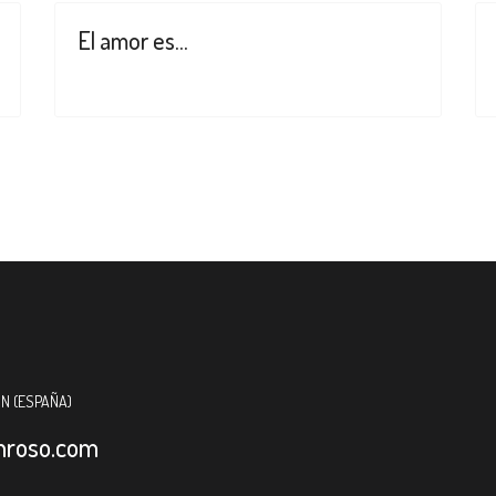
El amor es...
ÓN (ESPAÑA)
nroso.com